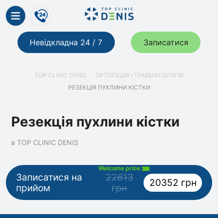
Невідкладна 24 / 7
Записатися
TOP CLINIC DENIS
ОРТОПЕДІЯ І ТРАВМАТОЛОГІЯ
РЕЗЕКЦІЯ ПУХЛИНИ КІСТКИ
Резекція пухлини кістки
в TOP CLINIC DENIS
Welcome price
Записатися на
22613
20352 грн
прийом
грн