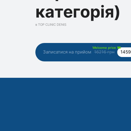
категорія)
в TOP CLINIC DENIS
Welcome price
Записатися на прийом
16216 грн
1459