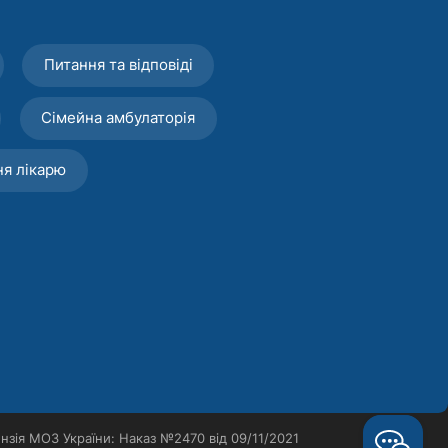
Питання та відповіді
Сімейна амбулаторія
ня лікарю
нзія МОЗ України: Наказ №2470 від 09/11/2021