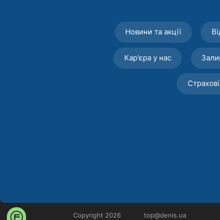
Новини та акції
Ві
Кар'єра у нас
Зали
Страхові
Copyright 2026
top@denis.ua