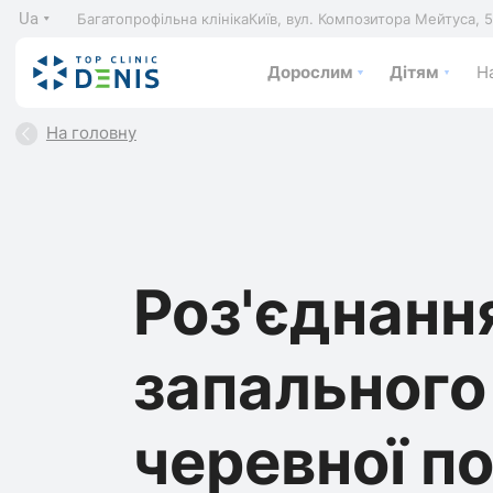
Ua
Багатопрофільна клініка
Київ, вул. Композитора Мейтуса, 
Дорослим
Дітям
На
На головну
Роз'єднанн
запального
черевної п