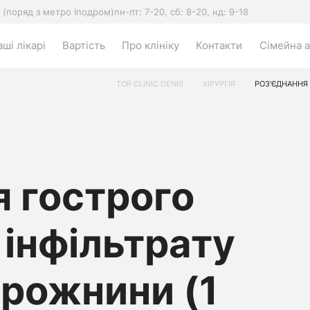
5 (поряд з метро Іподром)
пн-пт: 7-20, сб: 8-20, нд: 9-18
ші лікарі
Вартість
Про клініку
Контакти
Сімейна а
TOP CLINIC DENIS
ХІРУРГІЯ
РОЗ'ЄДНАННЯ 
я гострого
 інфільтрату
орожнини (1