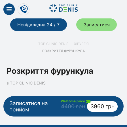
Невідкладна 24 / 7
Записатися
TOP CLINIC DENIS
ХІРУРГІЯ
РОЗКРИТТЯ ФУРУНКУЛА
Розкриття фурункула
в TOP CLINIC DENIS
Welcome price
Записатися на
4400 грн
3960 грн
прийом