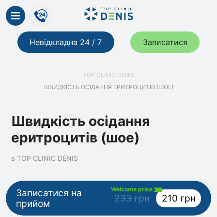
Невідкладна 24 / 7
Записатися
TOP CLINIC DENIS
ШВИДКІСТЬ ОСІДАННЯ ЕРИТРОЦИТІВ (ШОЕ)
Швидкість осідання
еритроцитів (шое)
в TOP CLINIC DENIS
Welcome price
Записатися на
233 грн
210 грн
прийом