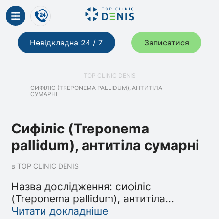
Невідкладна 24 / 7
Записатися
TOP CLINIC DENIS
СИФІЛІС (TREPONEMA PALLIDUM), АНТИТІЛА
СУМАРНІ
Сифіліс (Treponema
pallidum), антитіла сумарні
в TOP CLINIC DENIS
Назва дослідження: сифіліс
(Treponema pallidum), антитіла
...
Читати докладніше