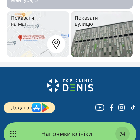
Мейтуса, 5
Показати
Показати
на мапі
вулицю
Додаток
Напрямки клініки
74