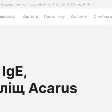
5 (поряд з метро Іподром)
пн-пт: 7-20, сб: 8-20, нд: 9-18
ші лікарі
Вартість
Про клініку
Контакти
Сімейна а
IgE,
ліщ Acarus