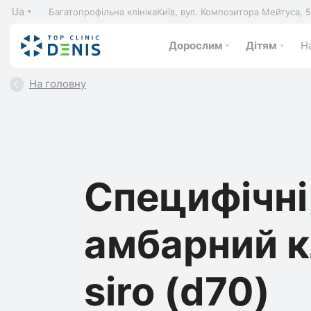
Ua
Багатопрофільна клініка
Київ, вул. Композитора Мейтуса, 
Дорослим
Дітям
На
На головну
Специфічні 
амбарний к
siro (d70)