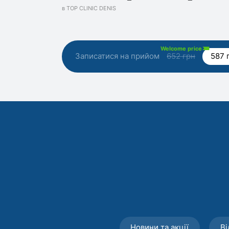
в TOP CLINIC DENIS
Welcome price
Записатися на прийом
652 грн
587 
Новини та акції
Ві