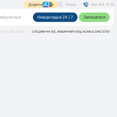
Пошук
044 455 75 55
Додаток
мбулаторія
Невідкладна 24 / 7
Записатися
TOP CLINIC DENIS
СПЕЦИФІЧНІ IGE, АМБАРНИЙ КЛІЩ ACARUS SIRO (D70)