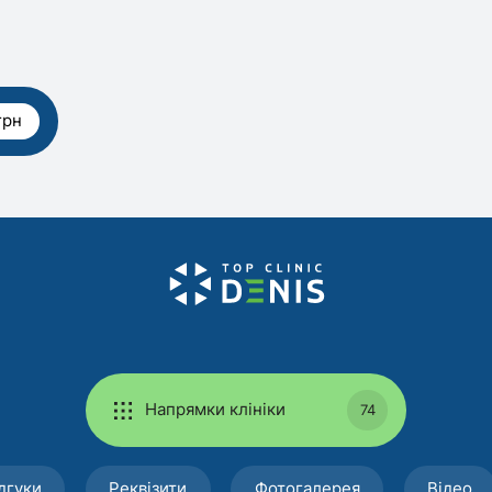
грн
Напрямки клініки
74
дгуки
Реквізити
Фотогалерея
Відео