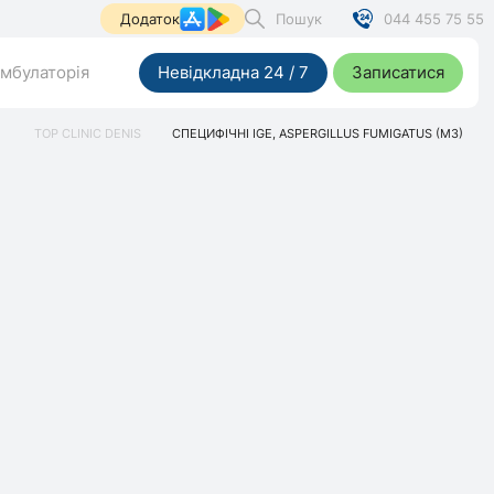
Пошук
044 455 75 55
Додаток
мбулаторія
Невідкладна 24 / 7
Записатися
TOP CLINIC DENIS
СПЕЦИФІЧНІ IGE, ASPERGILLUS FUMIGATUS (M3)