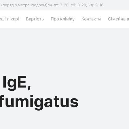
5 (поряд з метро Іподром)
пн-пт: 7-20, сб: 8-20, нд: 9-18
ші лікарі
Вартість
Про клініку
Контакти
Сімейна а
IgE,
 fumigatus