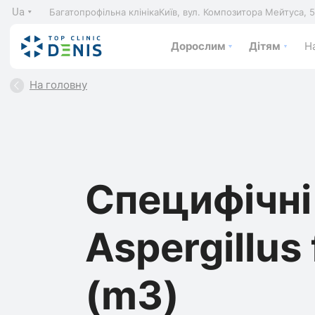
Ua
Багатопрофільна клініка
Київ, вул. Композитора Мейтуса, 
Дорослим
Дітям
На
На головну
Специфічні 
Aspergillus
(m3)