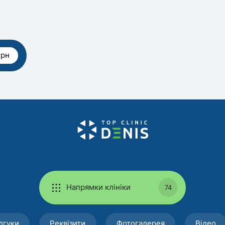
грн
Напрямки клініки
74
дгуки
Реквізити
Фотогалерея
Відео