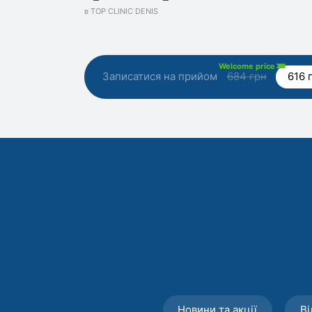
в TOP CLINIC DENIS
Welcome price
Записатися на прийом
684 грн
616 
Новини та акції
Ві