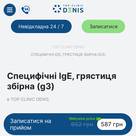
Невідкладна 24 / 7
Записатися
TOP CLINIC DENIS
СПЕЦИФІЧНІ IGE, ГРЯСТИЦЯ ЗБІРНА (G3)
Специфічні IgE, грястиця
збірна (g3)
в TOP CLINIC DENIS
Welcome price
Записатися на
652 грн
587 грн
прийом