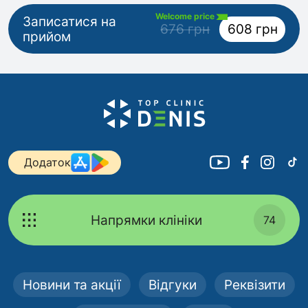
Welcome price
Записатися на
676 грн
608 грн
прийом
Додаток
Напрямки клініки
74
Новини та акції
Відгуки
Реквізити