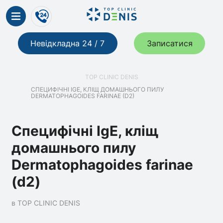
Невідкладна 24 / 7
Записатися
TOP CLINIC DENIS
СПЕЦИФІЧНІ IGE, КЛІЩ ДОМАШНЬОГО ПИЛУ
DERMATOPHAGOIDES FARINAE (D2)
Специфічні IgE, кліщ
домашнього пилу
Dermatophagoides farinae
(d2)
в TOP CLINIC DENIS