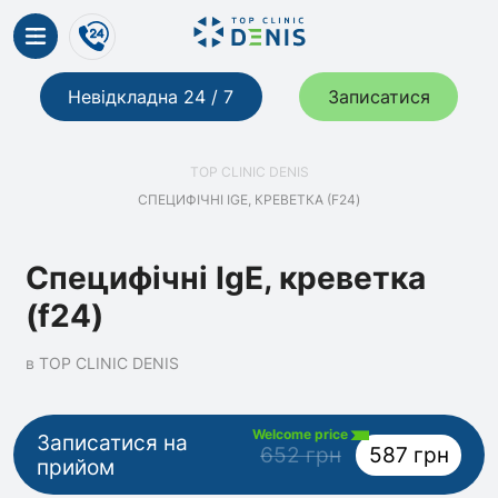
Невідкладна 24 / 7
Записатися
TOP CLINIC DENIS
СПЕЦИФІЧНІ IGE, КРЕВЕТКА (F24)
Специфічні IgE, креветка
(f24)
в TOP CLINIC DENIS
Welcome price
Записатися на
652 грн
587 грн
прийом