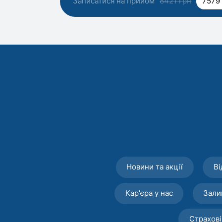
Записатися на прийом
8421 грн
7579
Новини та акції
Ві
Кар'єра у нас
Зали
Страхові