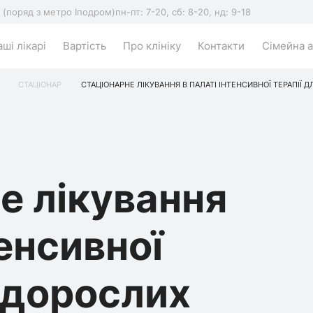
5 (поряд з метро Іподром)
пн-пт: 7-20, сб: 8-20, нд: 9-18
ші лікарі
Вартість
Про клініку
Контакти
Сімейна а
СТАЦІОНАР
СТАЦІОНАРНЕ ЛІКУВАННЯ В ПАЛАТІ ІНТЕНСИВНОЇ ТЕРАПІЇ Д
е лікування
тенсивної
я дорослих