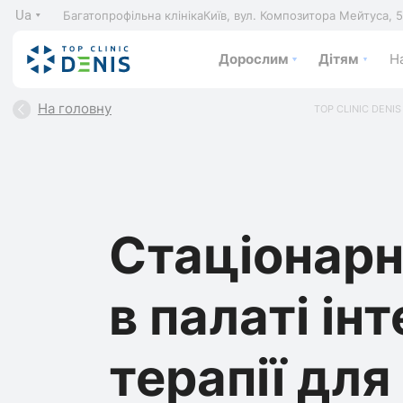
Ua
Багатопрофільна клініка
Київ, вул. Композитора Мейтуса, 
Дорослим
Дітям
На
На головну
TOP CLINIC DENIS
Стаціонарн
в палаті ін
терапії дл