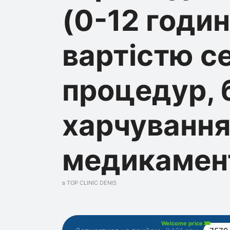
(0-12 годин)
вартістю с
процедур, 
харчування
медикамент
в TOP CLINIC DENIS
Welcome price