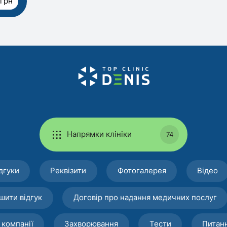
 грн
Напрямки клініки
74
дгуки
Реквізити
Фотогалерея
Відео
шити відгук
Договір про надання медичних послуг
 компанії
Захворювання
Тести
Питан