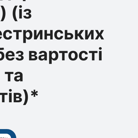
 (із
естринських
без вартості
 та
ів)*