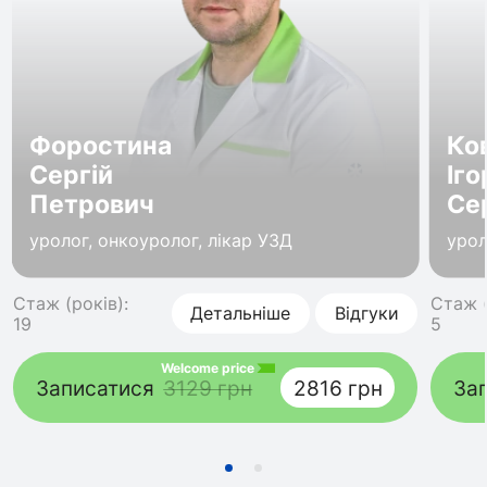
Форостина
Ко
Сергій
Іго
Петрович
Се
уролог, онкоуролог, лікар УЗД
урол
Стаж (років):
Стаж (
Детальніше
Відгуки
19
5
Welcome price
Записатися
3129 грн
2816 грн
За