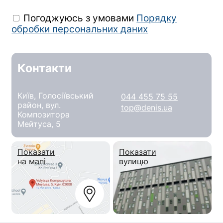
Погоджуюсь з умовами
Порядку
обробки персональних даних
Контакти
Київ, Голосіївський
044 455 75 55
район, вул.
top@denis.ua
Композитора
Мейтуса, 5
Показати
Показати
на мапі
вулицю