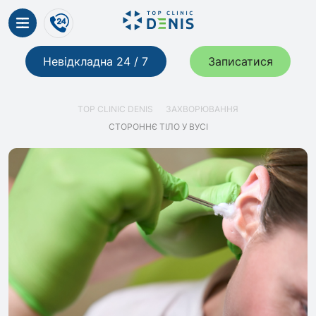
Невідкладна 24 / 7
Записатися
TOP CLINIC DENIS
ЗАХВОРЮВАННЯ
СТОРОННЄ ТІЛО У ВУСІ