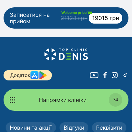
Welcome price
Записатися на
21128 грн
19015 грн
прийом
Додаток
Напрямки клініки
74
Новини та акції
Відгуки
Реквізити