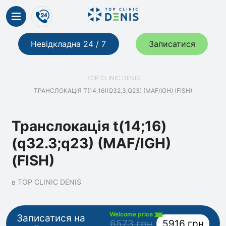
Невідкладна 24 / 7
Записатися
TOP CLINIC DENIS
ТРАНСЛОКАЦІЯ T(14;16)(Q32.3;Q23) (MAF/IGH) (FISH)
Транслокація t(14;16)
(q32.3;q23) (MAF/IGH)
(FISH)
в TOP CLINIC DENIS
Welcome price
Записатися на
6573 грн
5916 грн