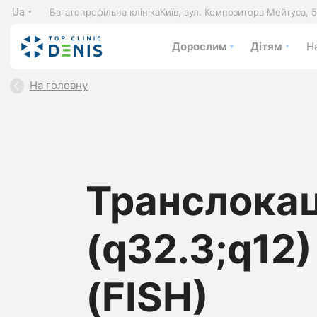
Ua
Багатопрофільна клініка
Київ, вул. Композитора Мейтуса, 
Дорослим
Дітям
На
На головну
Транслокац
(q32.3;q12
(FISH)