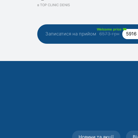
в TOP CLINIC DENIS
Welcome price
Записатися на прийом
6573 грн
5916
Новини та акції
Ві