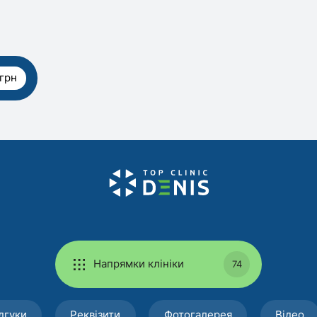
 грн
Напрямки клініки
74
дгуки
Реквізити
Фотогалерея
Відео