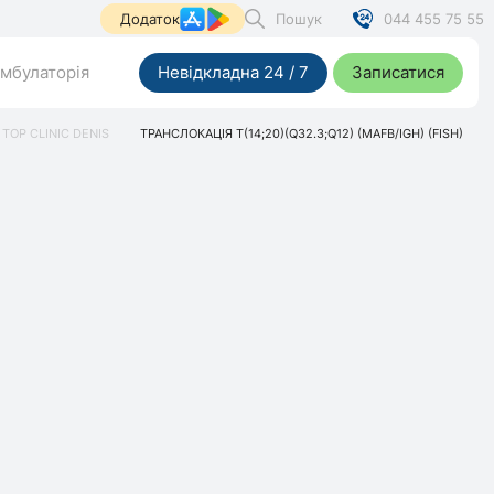
Пошук
044 455 75 55
Додаток
мбулаторія
Невідкладна 24 / 7
Записатися
TOP CLINIC DENIS
ТРАНСЛОКАЦІЯ T(14;20)(Q32.3;Q12) (MAFB/IGH) (FISH)