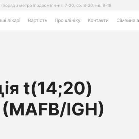
5 (поряд з метро Іподром)
пн-пт: 7-20, сб: 8-20, нд: 9-18
ші лікарі
Вартість
Про клініку
Контакти
Сімейна а
ія t(14;20)
) (MAFB/IGH)