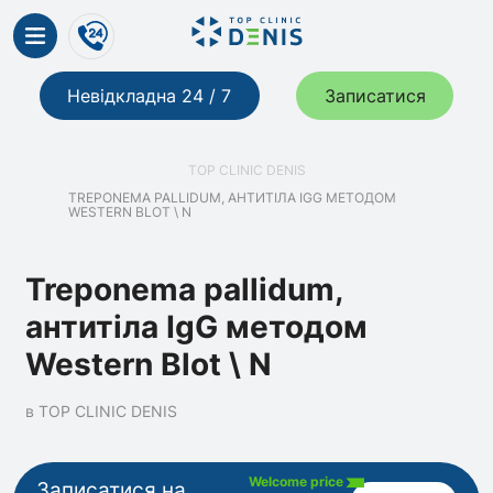
Невідкладна 24 / 7
Записатися
TOP CLINIC DENIS
TREPONEMA PALLIDUM, АНТИТІЛА IGG МЕТОДОМ
WESTERN BLOT \ N
Treponema pallidum,
антитіла IgG методом
Western Blot \ N
в TOP CLINIC DENIS
Welcome price
Записатися на