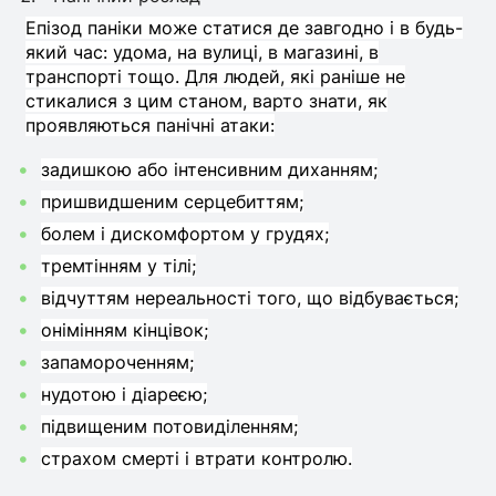
Епізод паніки може статися де завгодно і в будь-
який час: удома, на вулиці, в магазині, в
транспорті тощо
.
Для людей, які раніше не
стикалися з цим станом,
варто знати
, як
проявляються панічні атаки
:
задишкою або інтенсивним диханням;
пришвидшеним серцебиттям;
болем і дискомфортом у грудях;
тремтінням у тілі;
відчуттям нереальності того, що відбувається;
онімінням кінцівок;
запамороченням;
нудотою і діареєю;
підвищеним потовиділенням;
страхом смерті і втрати контролю
.