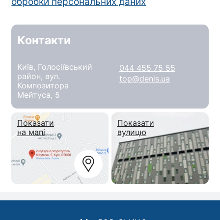
обробки персональних даних
Контакти
Київ, Голосіївський
044 455 75 55
район, вул.
top@denis.ua
Композитора
Мейтуса, 5
Показати
Показати
на мапі
вулицю