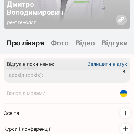
Дмитро
Володимирович
рентгенолог
Про лікаря
Фото
Відео
Відгуки
Відгуків поки немає
Залишити відгук
Практичний
8
досвід (років):
Володіє мовами
Освіта
Курси і конференції
2011 - 2017: НМУ ім.О.О. Богомольця