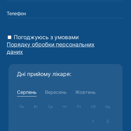
Погоджуюсь з умовами
Порядку обробки персональних
даних
Дні прийому лікаря:
Серпень
Вересень
Жовтень
Пн
Вт
Ср
Чт
Пт
Сб
Нд
1
2