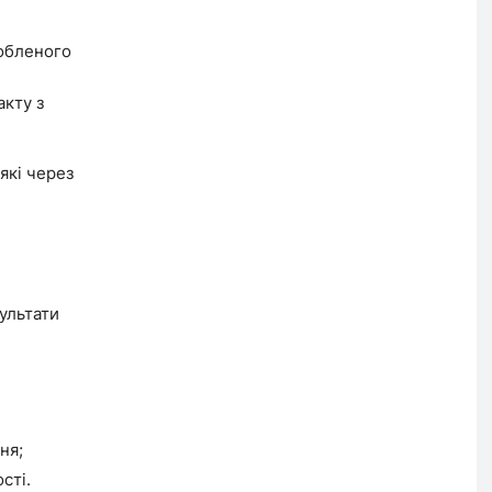
обленого
акту з
які через
зультати
ня;
сті.