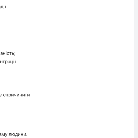
дії
аність;
нтрації
е спричинити
ізму людини.