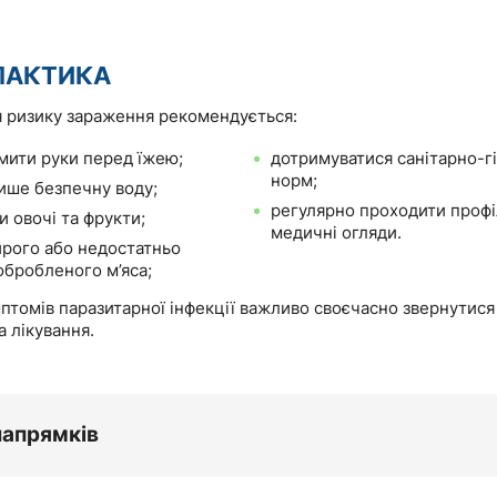
ЛАКТИКА
 ризику зараження рекомендується:
мити руки перед їжею;
дотримуватися санітарно-гі
норм;
ише безпечну воду;
регулярно проходити профі
 овочі та фрукти;
медичні огляди.
ирого або недостатньо
обробленого м’яса;
птомів паразитарної інфекції важливо своєчасно звернутися 
а лікування.
напрямків