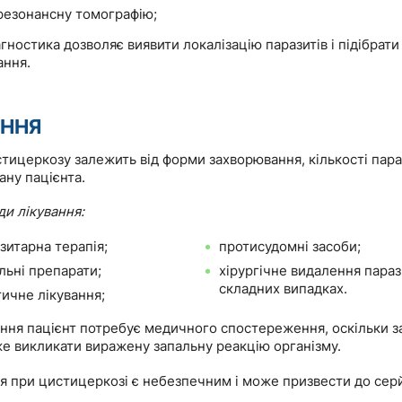
резонансну томографію;
гностика дозволяє виявити локалізацію паразитів і підібрат
ання.
АННЯ
тицеркозу залежить від форми захворювання, кількості пара
ану пацієнта.
и лікування:
зитарна терапія;
протисудомні засоби;
льні препарати;
хірургічне видалення параз
складних випадках.
ичне лікування;
ання пацієнт потребує медичного спостереження, оскільки з
же викликати виражену запальну реакцію організму.
я при цистицеркозі є небезпечним і може призвести до сер