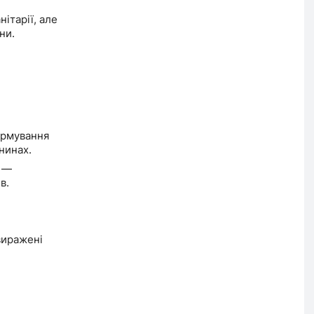
ітарії, але
ни.
ормування
нинах.
з —
в.
виражені