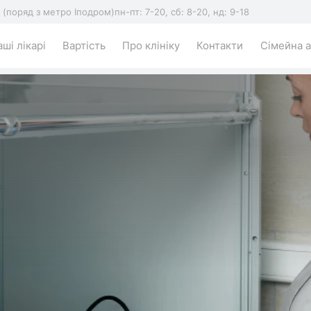
5 (поряд з метро Іподром)
пн-пт: 7-20, сб: 8-20, нд: 9-18
ші лікарі
Вартість
Про клініку
Контакти
Сімейна а