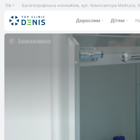
Ua
Багатопрофільна клініка
Київ, вул. Композитора Мейтуса, 
Дорослим
Дітям
На
Захворювання