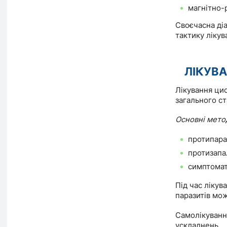
магнітно-
Своєчасна діа
тактику лікув
ЛІКУВ
Лікування цис
загального ст
Основні метод
протипара
протизапа
симптомат
Під час лікув
паразитів мо
Самолікуванн
ускладнень.