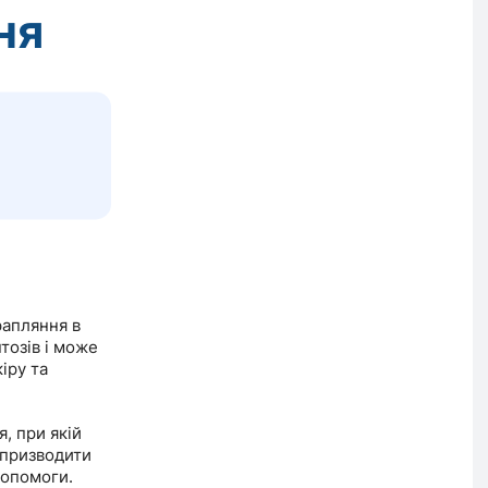
ня
рапляння в
тозів і може
іру та
, при якій
 призводити
допомоги.