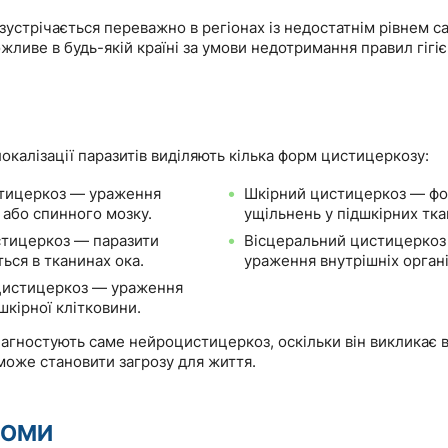
устрічається переважно в регіонах із недостатнім рівнем сан
ливе в будь-якій країні за умови недотримання правил гігіє
окалізації паразитів виділяють кілька форм цистицеркозу:
тицеркоз — ураження
Шкірний цистицеркоз — ф
 або спинного мозку.
ущільнень у підшкірних тка
тицеркоз — паразити
Вісцеральний цистицерко
ься в тканинах ока.
ураження внутрішніх органі
цистицеркоз — ураження
дшкірної клітковини.
іагностують саме нейроцистицеркоз, оскільки він викликає 
може становити загрозу для життя.
ТОМИ