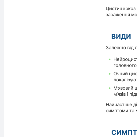
Цистицеркоз з
зараження мож
ВИДИ
Залежно від л
Нейроцис
головного
Очний цис
локалізуют
М’язовий 
м’язів і пі
Найчастіше д
симптоми та 
СИМП