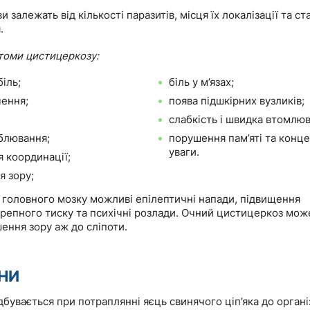
и залежать від кількості паразитів, місця їх локалізації та ста
.
томи цистицеркозу:
іль;
біль у м’язах;
ення;
поява підшкірних вузликів;
слабкість і швидка втомлюв
 блювання;
порушення пам’яті та конце
уваги.
 координації;
я зору;
 головного мозку можливі епілептичні напади, підвищення
репного тиску та психічні розлади. Очний цистицеркоз мож
ення зору аж до сліпоти.
НИ
бувається при потраплянні яєць свинячого ціп’яка до орган