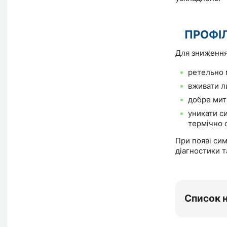
ПРОФІ
Для зниження
ретельно 
вживати л
добре мити
уникати с
термічно 
При появі сим
діагностики т
Список 