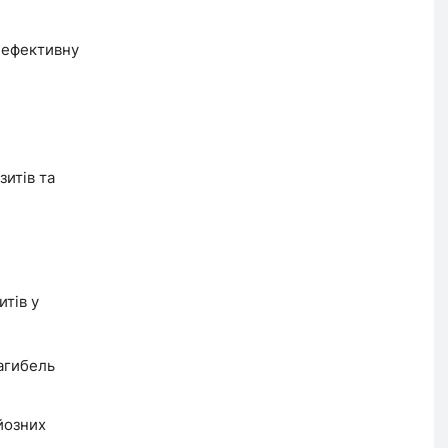
и ефективну
зитів та
итів у
агибель
йозних