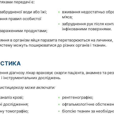
яхами передачі є:
абрудненої води або їжі;
вживання недостатньо обр
м’яса;
ння правил особистої
забруднення рук після конт
інфікованими поверхнями.
з зараженими продуктами;
яння в організм яйця паразита перетворюються на личинки, 
стему можуть поширюватися до різних органів і тканин.
ОСТИКА
ння діагнозу лікар враховує скарги пацієнта, анамнез та ре
 і інструментальних досліджень.
цистицеркозу може включати:
аналіз крові;
рентгенографію;
ні дослідження;
офтальмологічне обстежен
ну томографію;
біопсію тканин за необхідно