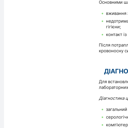
Основними шл
вживання з
недотрима
гігієни;
контакт і
Після потрапл
кровоносну си
ДІАГН
Для встановле
лабораторних
Діагностика 
загальний 
серологіч
комп’ютер