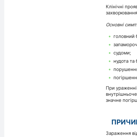
Клінічні прояв
захворювання
Основні симп
головний б
запамороч
судоми;
нудота та
порушення
погіршенн
При ураженні
внутрішньоче
значне погірш
ПРИЧИ
Зараження від