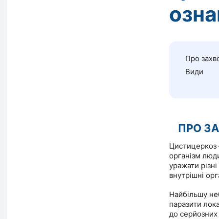
озна
Про захв
Види
ПРО З
Цистицеркоз 
організм люди
уражати різні
внутрішні орг
Найбільшу не
паразити лока
до серйозних