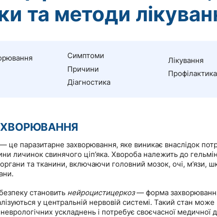
ки та методи лікуван
Симптоми
орювання
Лікування
Причини
Профілактика
Діагностика
АХВОРЮВАННЯ
— це паразитарне захворювання, яке виникає внаслідок пот
ни личинок свинячого ціп’яка. Хвороба належить до гельмін
 органи та тканини, включаючи головний мозок, очі, м’язи, шк
ани.
безпеку становить
нейроцистицеркоз
— форма захворювання
лізуються у центральній нервовій системі. Такий стан може
 неврологічних ускладнень і потребує своєчасної медичної 