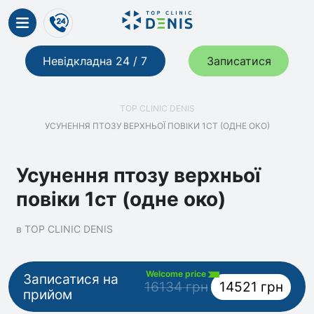
Невідкладна 24 / 7
Записатися
TOP CLINIC DENIS
УСУНЕННЯ ПТОЗУ ВЕРХНЬОЇ ПОВІКИ 1СТ (ОДНЕ ОКО)
Усунення птозу верхньої
повіки 1ст (одне око)
в TOP CLINIC DENIS
Welcome price
Записатися на
16134 грн
14521 грн
прийом