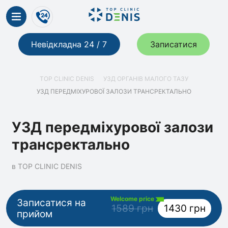
Невідкладна 24 / 7
Записатися
TOP CLINIC DENIS
УЗД ОРГАНІВ МАЛОГО ТАЗУ
УЗД ПЕРЕДМІХУРОВОЇ ЗАЛОЗИ ТРАНСРЕКТАЛЬНО
УЗД передміхурової залози
трансректально
в TOP CLINIC DENIS
Welcome price
Записатися на
1589 грн
1430 грн
прийом