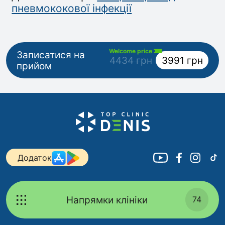
пневмококової інфекції
Welcome price
Записатися на
4434 грн
3991 грн
прийом
Додаток
Напрямки клініки
74