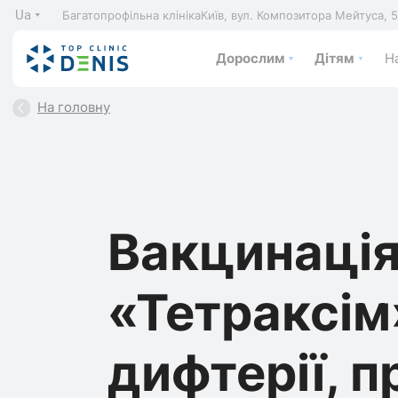
Ua
Багатопрофільна клініка
Київ, вул. Композитора Мейтуса, 
Дорослим
Дітям
На
На головну
Вакцинаці
«Тетраксім»
дифтерії, п