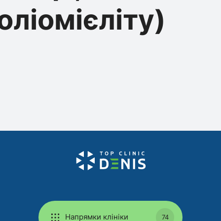
оліомієліту)
Напрямки клініки
74