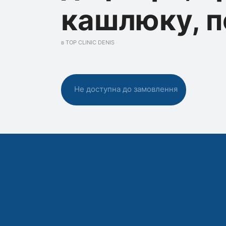
кашлюку, п
в TOP CLINIC DENIS
Не доступна до замовлення