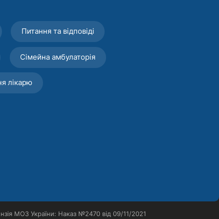
Питання та відповіді
Сімейна амбулаторія
ня лікарю
нзія МОЗ України: Наказ №2470 від 09/11/2021