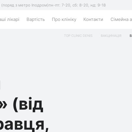
5 (поряд з метро Іподром)
пн-пт: 7-20, сб: 8-20, нд: 9-18
ші лікарі
Вартість
Про клініку
Контакти
Сімейна а
TOP CLINIC DENIS
ВАКЦИНАЦІЯ
В
я
 (від
равця,