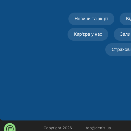
Новини та акції
Ві
Кар'єра у нас
Зали
Страхові
Copyright 2026
top@denis.ua