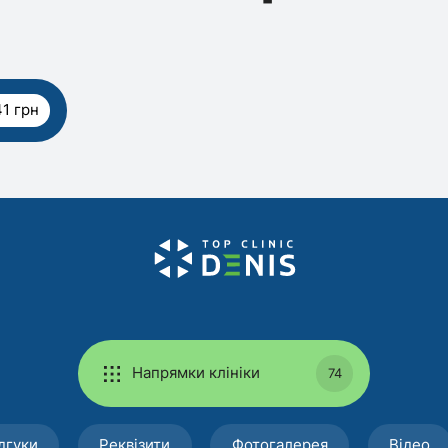
1 грн
Напрямки клініки
74
дгуки
Реквізити
Фотогалерея
Відео