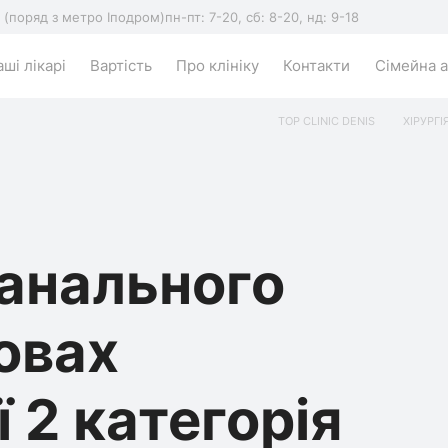
5 (поряд з метро Іподром)
пн-пт: 7-20, сб: 8-20, нд: 9-18
ші лікарі
Вартість
Про клініку
Контакти
Сімейна а
TOP CLINIC DENIS
ХІРУРГІ
анального
мовах
 2 категорія