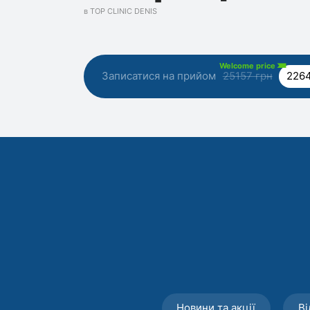
в TOP CLINIC DENIS
Welcome price
Записатися на прийом
25157 грн
2264
Новини та акції
Ві