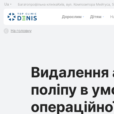
Ua
Багатопрофільна клініка
Київ, вул. Композитора Мейтуса, 
Дорослим
Дітям
На
На головну
Видалення 
поліпу в у
операційної