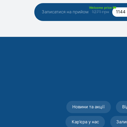
Welcome price
Записатися на прийом
1271 грн
1144 
Новини та акції
Ві
Кар'єра у нас
Зали