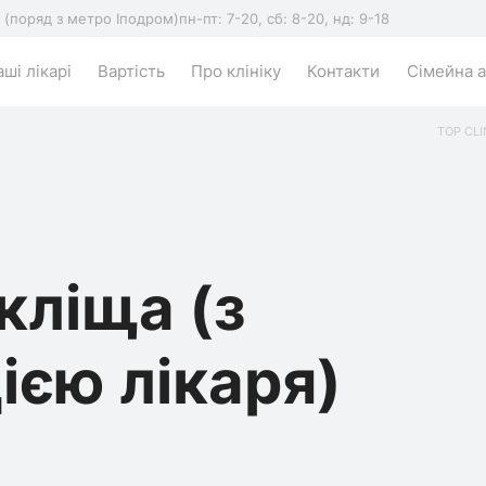
5 (поряд з метро Іподром)
пн-пт: 7-20, сб: 8-20, нд: 9-18
ші лікарі
Вартість
Про клініку
Контакти
Сімейна а
TOP CLI
кліща (з
ією лікаря)