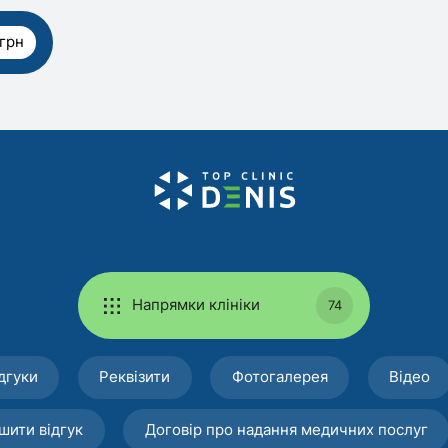
грн
Напрямки клініки
74
дгуки
Реквізити
Фотогалерея
Відео
шити відгук
Договір про надання медичних послуг