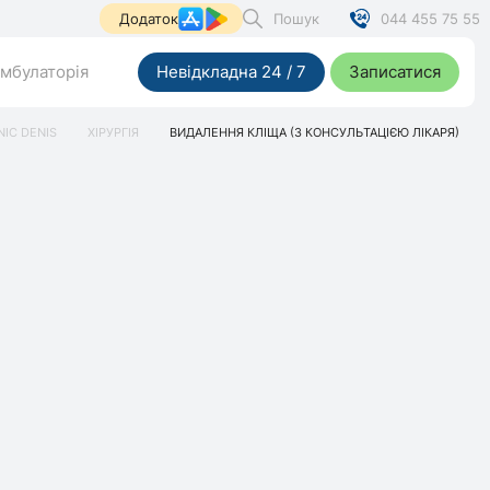
Пошук
044 455 75 55
Додаток
мбулаторія
Невідкладна 24 / 7
Записатися
NIC DENIS
ХІРУРГІЯ
ВИДАЛЕННЯ КЛІЩА (З КОНСУЛЬТАЦІЄЮ ЛІКАРЯ)