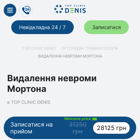
Невідкладна 24 / 7
Записатися
TOP CLINIC DENIS
ОРТОПЕДІЯ І ТРАВМАТОЛОГІЯ
ВИДАЛЕННЯ НЕВРОМИ МОРТОНА
Видалення невроми
Мортона
в TOP CLINIC DENIS
Welcome price
Записатися на
31250
28125 грн
прийом
грн