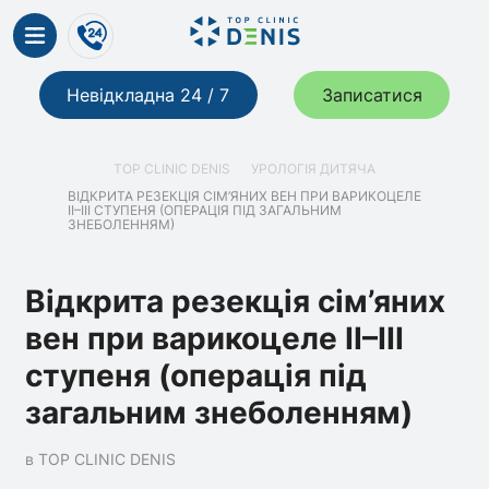
Невідкладна 24 / 7
Записатися
TOP CLINIC DENIS
УРОЛОГІЯ ДИТЯЧА
ВІДКРИТА РЕЗЕКЦІЯ СІМ’ЯНИХ ВЕН ПРИ ВАРИКОЦЕЛЕ
II–III СТУПЕНЯ (ОПЕРАЦІЯ ПІД ЗАГАЛЬНИМ
ЗНЕБОЛЕННЯМ)
Відкрита резекція сім’яних
вен при варикоцеле II–III
ступеня (операція під
загальним знеболенням)
в TOP CLINIC DENIS