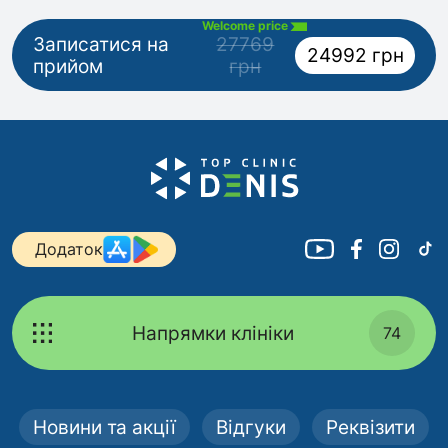
Welcome price
Записатися на
27769
24992 грн
прийом
грн
Додаток
Напрямки клініки
74
Новини та акції
Відгуки
Реквізити