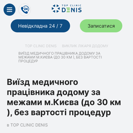
Невідкладна 24 / 7
Записатися
TOP CLINIC DENIS
ВИКЛИК ЛІКАРЯ ДОДОМУ
ВИЇЗД МЕДИЧНОГО ПРАЦІВНИКА ДОДОМУ ЗА
МЕЖАМИ М.КИЄВА (ДО 30 КМ ), БЕЗ ВАРТОСТІ
ПРОЦЕДУР
Виїзд медичного
працівника додому за
межами м.Києва (до 30 км
), без вартості процедур
в TOP CLINIC DENIS