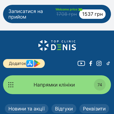
Welcome price
Записатися на
1708 грн
1537 грн
прийом
Додаток
Напрямки клініки
74
Новини та акції
Відгуки
Реквізити