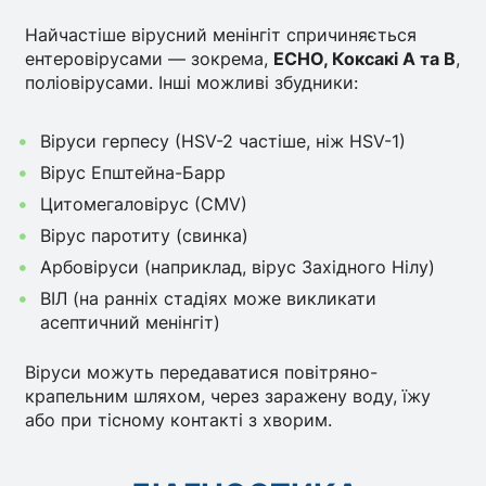
Найчастіше вірусний менінгіт спричиняється
ентеровірусами — зокрема,
ECHO, Коксакі A та B
,
поліовірусами. Інші можливі збудники:
Віруси герпесу (HSV-2 частіше, ніж HSV-1)
Вірус Епштейна-Барр
Цитомегаловірус (CMV)
Вірус паротиту (свинка)
Арбовіруси (наприклад, вірус Західного Нілу)
ВІЛ (на ранніх стадіях може викликати
асептичний менінгіт)
Віруси можуть передаватися повітряно-
крапельним шляхом, через заражену воду, їжу
або при тісному контакті з хворим.