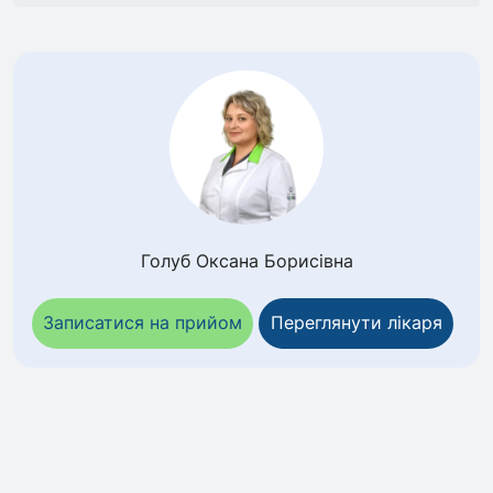
Голуб Оксана Борисівна
Записатися на прийом
Переглянути лікаря