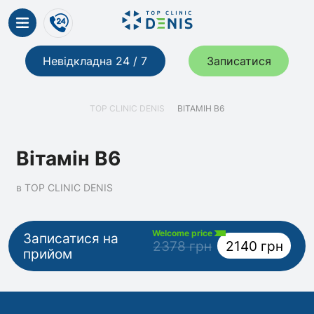
Невідкладна 24 / 7
Записатися
TOP CLINIC DENIS
ВІТАМІН В6
Вітамін В6
в TOP CLINIC DENIS
Welcome price
Записатися на
2378 грн
2140 грн
прийом