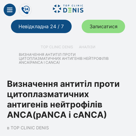
Невідкладна 24 / 7
Записатися
TOP CLINIC DENIS
АНАЛІЗИ
ВИЗНАЧЕННЯ АНТИТІЛ ПРОТИ
ЦИТОПЛАЗМАТИЧНИХ АНТИГЕНІВ НЕЙТРОФІЛІВ
ANCA(PANCA І CANCA)
Визначення антитіл проти
цитоплазматичних
антигенів нейтрофілів
ANCA(pANCA і cANCA)
в TOP CLINIC DENIS