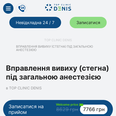
Невідкладна 24 / 7
Записатися
TOP CLINIC DENIS
ВПРАВЛЕННЯ ВИВИХУ (СТЕГНА) ПІД ЗАГАЛЬНОЮ
АНЕСТЕЗІЄЮ
Вправлення вивиху (стегна)
під загальною анестезією
в TOP CLINIC DENIS
Welcome price
Записатися на
8629 грн
7766 грн
прийом