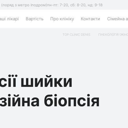
5 (поряд з метро Іподром)
пн-пт: 7-20, сб: 8-20, нд: 9-18
ші лікарі
Вартість
Про клініку
Контакти
Сімейна а
TOP CLINIC DENIS
ГІНЕКОЛОГІЯ (ЖІН
сії шийки
зійна біопсія