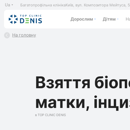
Ua
Багатопрофільна клініка
Київ, вул. Композитора Мейтуса, 
Дорослим
Дітям
На
На головну
Взяття біоп
матки, інци
в TOP CLINIC DENIS