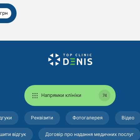
 грн
Напрямки клініки
74
дгуки
Реквізити
Фотогалерея
Відео
шити відгук
Договір про надання медичних послуг