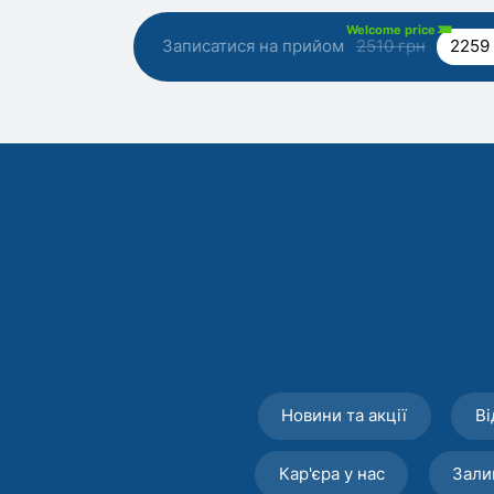
Welcome price
Записатися на прийом
2510 грн
2259
Новини та акції
Ві
Кар'єра у нас
Зали