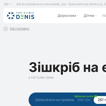
Ua
Багатопрофільна клініка
Київ, вул. Композитора Мейтуса, 
Дорослим
Дітям
На
На головну
Зішкріб на 
в TOP CLINIC DENIS
Welcome price
Записатися на прийом
290 грн
261 