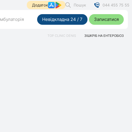
Пошук
044 455 75 55
Додаток
мбулаторія
Невідкладна 24 / 7
Записатися
TOP CLINIC DENIS
ЗІШКРІБ НА ЕНТЕРОБІОЗ