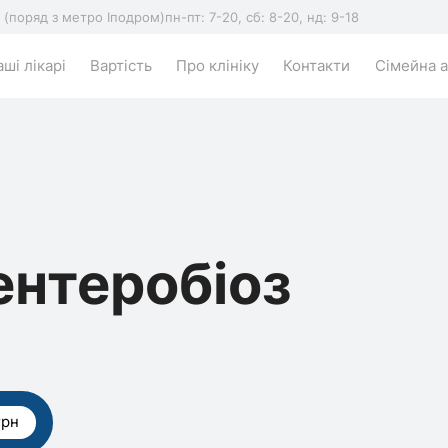
5 (поряд з метро Іподром)
пн-пт: 7-20, сб: 8-20, нд: 9-18
ші лікарі
Вартість
Про клініку
Контакти
Сімейна а
ентеробіоз
грн