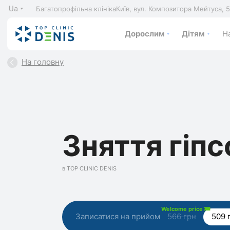
Ua
Багатопрофільна клініка
Київ, вул. Композитора Мейтуса, 
Дорослим
Дітям
На
На головну
Зняття гіпс
в TOP CLINIC DENIS
Welcome price
Записатися на прийом
566 грн
509 