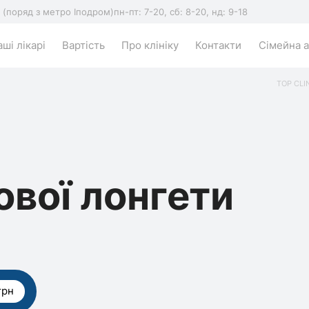
5 (поряд з метро Іподром)
пн-пт: 7-20, сб: 8-20, нд: 9-18
ші лікарі
Вартість
Про клініку
Контакти
Сімейна а
TOP CLI
ової лонгети
грн