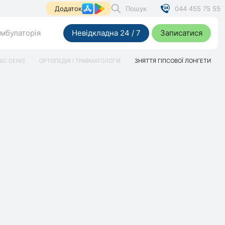
Пошук
044 455 75 55
Додаток
мбулаторія
Невідкладна 24 / 7
Записатися
NIC DENIS
ОРТОПЕДІЯ І ТРАВМАТОЛОГІЯ
ЗНЯТТЯ ГІПСОВОЇ ЛОНГЕТИ