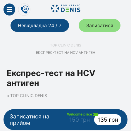
Невідкладна 24 / 7
Записатися
TOP CLINIC DENIS
ЕКСПРЕС-ТЕСТ НА HCV АНТИГЕН
Експрес-тест на HCV
антиген
в TOP CLINIC DENIS
Welcome price
Записатися на
150 грн
135 грн
прийом