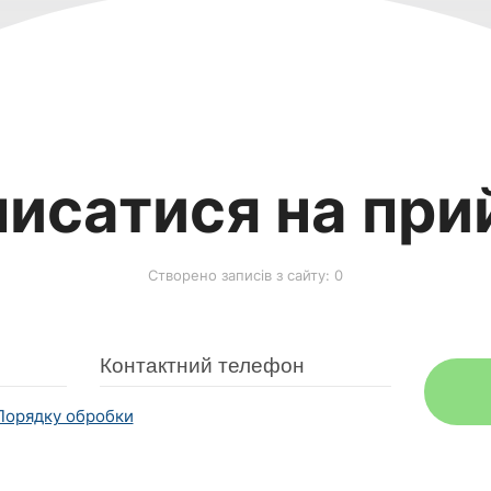
писатися на при
Створено записів з сайту: 0
Порядку обробки