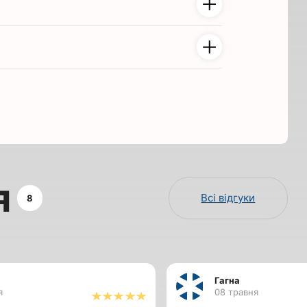
я
Всі відгуки
8
Гагна
я
08 травня