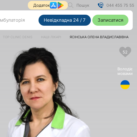
Пошук
044 455 75 55
Додаток
мбулаторія
Невідкладна 24 / 7
Записатися
TOP CLINIC DENIS
НАШІ ЛІКАРІ
ЯСІНСЬКА ОЛЕНА ВЛАДИСЛАВІВНА
52
Володіє
мовами