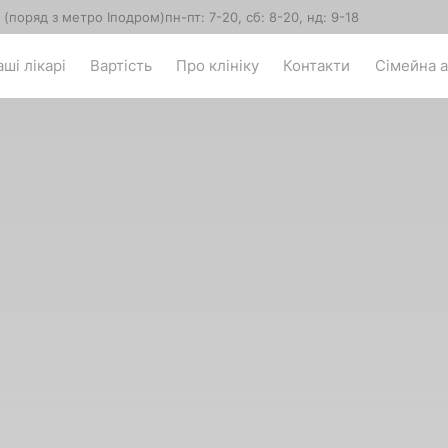
5 (поряд з метро Іподром)
пн-пт: 7-20, сб: 8-20, нд: 9-18
ші лікарі
Вартість
Про клініку
Контакти
Сімейна а