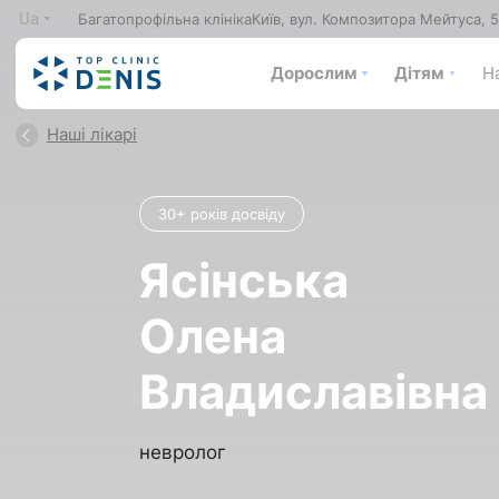
Ua
Багатопрофільна клініка
Київ, вул. Композитора Мейтуса, 
Дорослим
Дітям
На
Наші лікарі
30+ років досвіду
Ясінська
Олена
Владиславівна
невролог