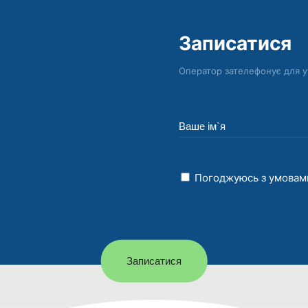
Записатися
Оператор зателефонує для 
Погоджуюсь з умова
Записатися