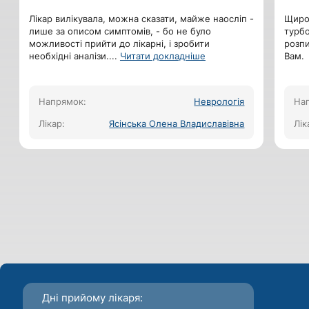
Лікар вилікувала, можна сказати, майже наосліп -
Щиро 
лише за описом симптомів, - бо не було
турбо
можливості прийти до лікарні, і зробити
розпи
необхідні аналізи.
...
Читати докладніше
Вам.
Напрямок:
Неврологія
На
Лікар:
Ясінська Олена Владиславівна
Лік
Дні прийому лікаря: