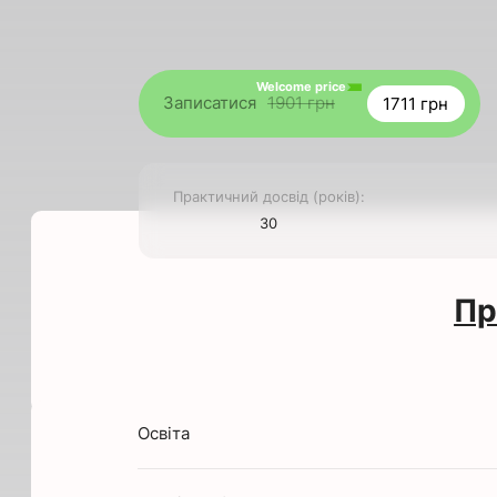
Welcome price
Записатися
1901 грн
1711 грн
Практичний досвід (років):
30
Пр
Освіта