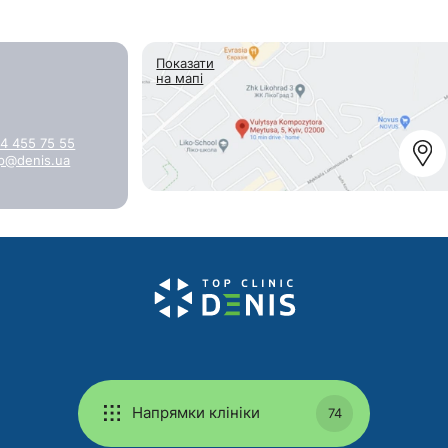
Показати
на мапі
4 455 75 55
p@denis.ua
Напрямки клініки
74