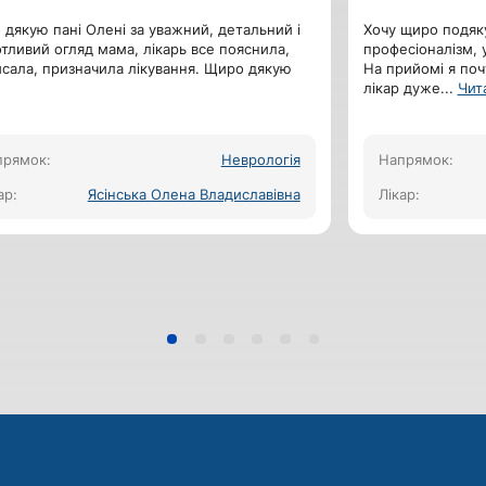
дякую пані Олені за уважний, детальний і
Хочу щиро подяку
тливий огляд мама, лікарь все пояснила,
професіоналізм, 
сала, призначила лікування. Щиро дякую
На прийомі я поч
лікар дуже
...
Чит
прямок:
Неврологія
Напрямок:
ар:
Ясінська Олена Владиславівна
Лікар: