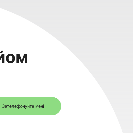
йом
Зателефонуйте мені