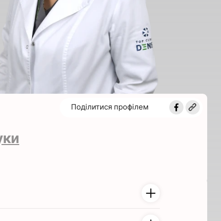
Поділитися профілем
уки