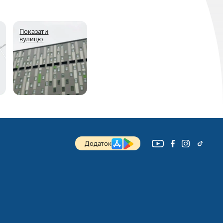
Показати
вулицю
Додаток