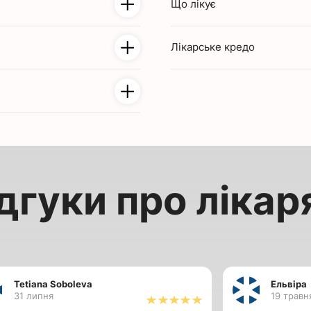
Що лікує
ичний університет;
цького державного
Лікарське кредо
асної клінічної лікарні
Напрямки:
Неврологія
 медицини м. Донецька,
Захворювання:
ціонар КНП БЛІЛ м.
ицини та реабілітації
портивної медицини»,
 сучасної неврології,
дгуки про лікар
Tetiana Soboleva
Ельвіра
31 липня
19 травн