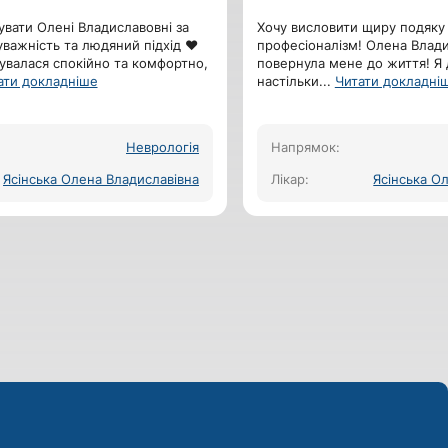
вати Олені Владиславовні за
Хочу висловити щиру подяку 
уважність та людяний підхід ❤️
професіоналізм! Олена Влади
увалася спокійно та комфортно,
повернула мене до життя! Я 
ати докладніше
настільки
...
Читати докладні
Неврологія
Напрямок:
Ясінська Олена Владиславівна
Лікар:
Ясінська О