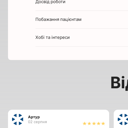
Досвід роботи
1989 - 1995: Луганський державний мед
1995 - 1997: інтернатура на базі Доне
медичного університету.
Побажання пацієнтам
1997- 2015: неврологічне відділення Обл
професійних захворювань і радіаційної
лікар-невропатолог;
Хобі та інтереси
2015 - 2021: поліклініка та денний ста
Бахмут, лікар-невропатолог;
2021 - 2022: відділення спортивної мед
КНП «Донецький регіональний центр с
м. Бахмут, лікар-невропатолог;
2022 - 2025: ТОВ “Аксімед плюс” Клініка
м. Київ, лікар-невропатолог.
Ві
Артур
02 серпня