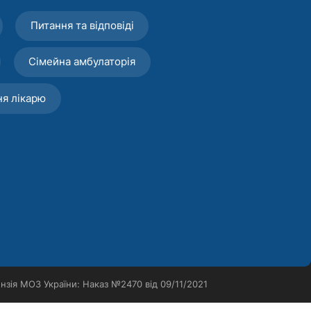
Питання та відповіді
Сімейна амбулаторія
ня лікарю
нзія МОЗ України: Наказ №2470 від 09/11/2021