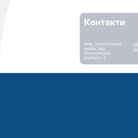
Контакти
Київ, Голосіївський
04
район, вул.
to
Композитора
Мейтуса, 5