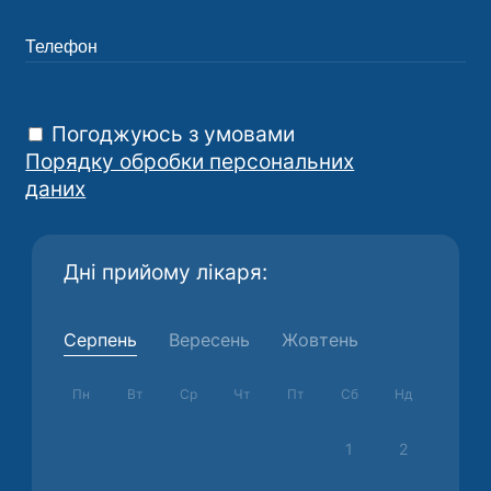
2022: Online Course on Bowel Surgery for
Gynaecological Oncologist, European
Accreditation Council for Continuing Medical
Education
Погоджуюсь з умовами
Порядку обробки персональних
даних
Дні прийому лікаря:
Серпень
Вересень
Жовтень
Пн
Вт
Ср
Чт
Пт
Сб
Нд
1
2