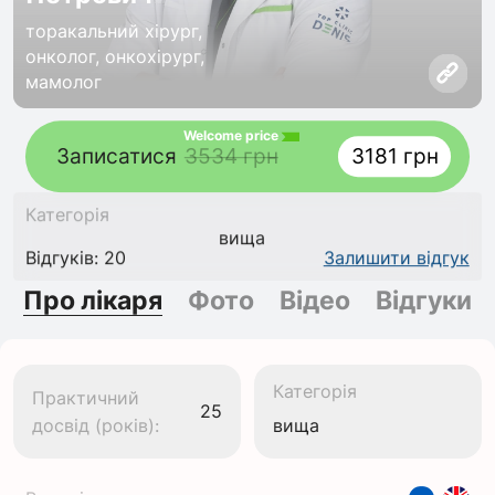
торакальний хірург,
онколог, онкохірург,
мамолог
Welcome price
Записатися
3534 грн
3181 грн
Категорія
вища
Відгуків: 20
Залишити відгук
Про лікаря
Фото
Відео
Відгуки
Категорія
Практичний
25
досвід (років):
вища