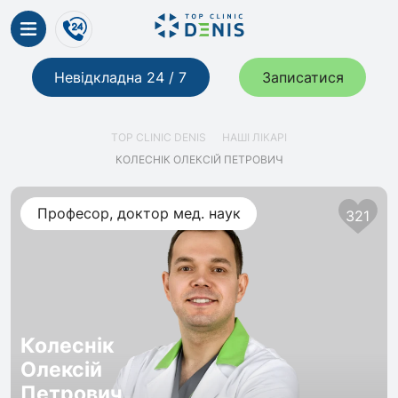
Невідкладна 24 / 7
Записатися
TOP CLINIC DENIS
НАШІ ЛІКАРІ
КОЛЕСНІК ОЛЕКСІЙ ПЕТРОВИЧ
Професор, доктор мед. наук
321
Колеснік
Олексій
Петрович