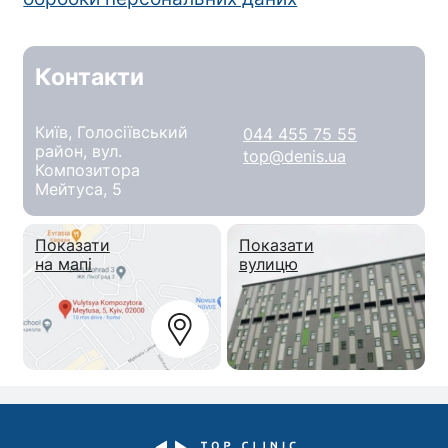
Контакти
Київ, Голосіївський
044 455 75 55
район, вул.
top@denis.ua
Композитора
Мейтуса, 5
Показати
Показати
на мапі
вулицю