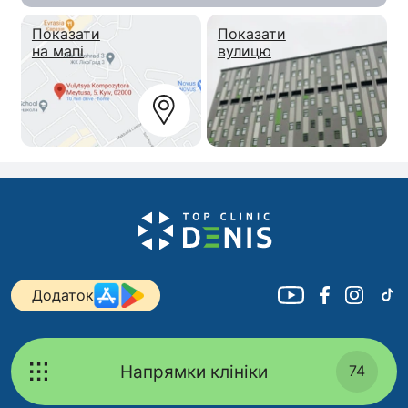
Показати
Показати
на мапі
вулицю
Додаток
Напрямки клініки
74