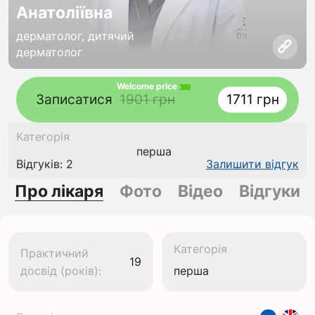
Анатоліївна
дерматолог, дитячий
дерматолог
Welcome price
Записатися
1901 грн
1711 грн
Категорія
перша
Відгуків: 2
Залишити відгук
Про лікаря
Фото
Відео
Відгуки
Категорія
Практичний
19
досвід (років):
перша