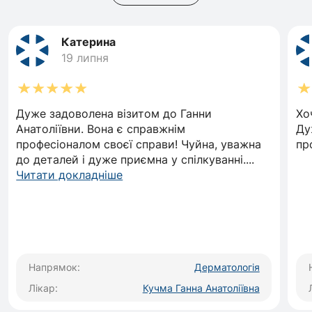
Постійно відвідую конференції на території
України та за межами.
Катерина
19 липня
Дуже задоволена візитом до Ганни
Хо
Анатоліївни. Вона є справжнім
Ду
професіоналом своєї справи! Чуйна, уважна
пр
до деталей і дуже приємна у спілкуванні.
...
Читати докладніше
Напрямок:
Дерматологія
Лікар:
Кучма Ганна Анатоліївна