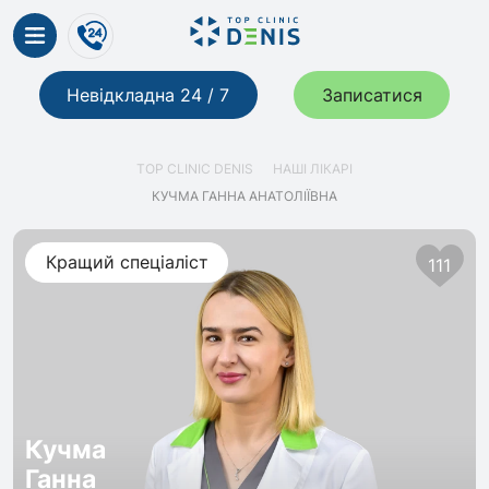
Невідкладна 24 / 7
Записатися
TOP CLINIC DENIS
НАШІ ЛІКАРІ
КУЧМА ГАННА АНАТОЛІЇВНА
Кращий спеціаліст
111
Кучма
Ганна