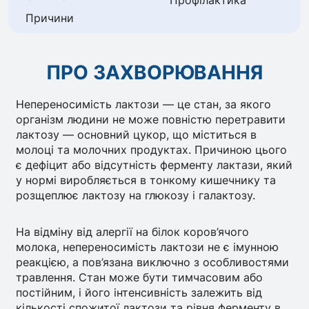
Профілактика
Причини
ПРО ЗАХВОРЮВАННЯ
Непереносимість лактози — це стан, за якого
організм людини не може повністю перетравити
лактозу — основний цукор, що міститься в
молоці та молочних продуктах. Причиною цього
є дефіцит або відсутність ферменту лактази, який
у нормі виробляється в тонкому кишечнику та
розщеплює лактозу на глюкозу і галактозу.
На відміну від алергії на білок коров’ячого
молока, непереносимість лактози не є імунною
реакцією, а пов’язана виключно з особливостями
травлення. Стан може бути тимчасовим або
постійним, і його інтенсивність залежить від
кількості спожитої лактози та рівня ферменту в