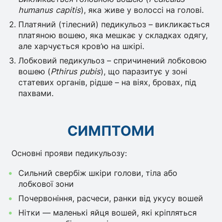
humanus capitis
), яка живе у волоссі на голові.
Платяний (тілесний) педикульоз – викликається
платяною вошею, яка мешкає у складках одягу,
але харчується кров’ю на шкірі.
Лобковий педикульоз – спричинений лобковою
вошею (
Pthirus pubis
), що паразитує у зоні
статевих органів, рідше – на віях, бровах, під
пахвами.
СИМПТОМИ
Основні прояви педикульозу:
Сильний свербіж шкіри голови, тіла або
лобкової зони
Почервоніння, расчеси, ранки від укусу вошей
Нітки — маленькі яйця вошей, які кріпляться