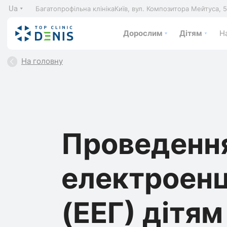
Ua
Багатопрофільна клініка
Київ, вул. Композитора Мейтуса, 
Дорослим
Дітям
На
На головну
Проведенн
електроен
(ЕЕГ) дітям 