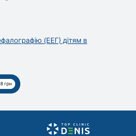
фалографію (ЕЕГ) дітям в
8 грн