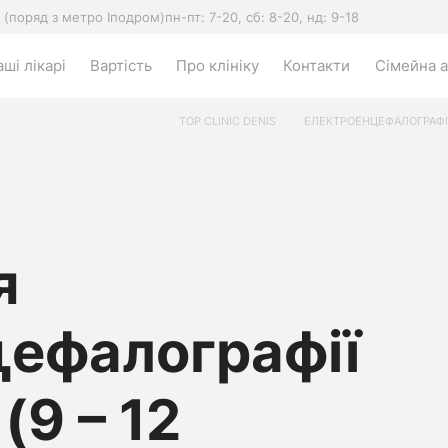
5 (поряд з метро Іподром)
пн-пт: 7-20, сб: 8-20, нд: 9-18
ші лікарі
Вартість
Про клініку
Контакти
Сімейна а
TOP CLINIC DENIS
ЕЛЕКТРОЕНЦЕФАЛОГРАФІ
я
цефалографії
(9 – 12