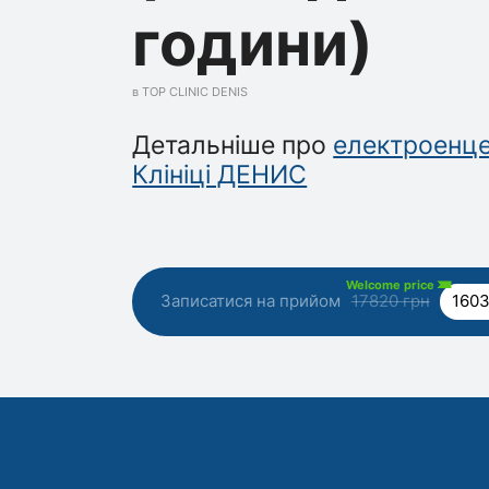
години)
в TOP CLINIC DENIS
Детальніше про
електроенце
Клініці ДЕНИС
Welcome price
Записатися на прийом
17820 грн
1603