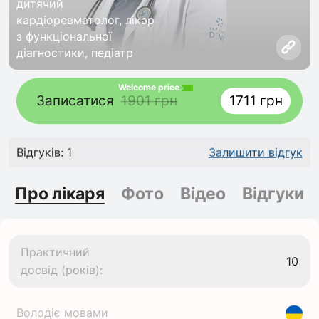
дитячий
кардіоревматолог, лікар
з функціональної
діагностики, педіатр
Welcome price
Записатися
1901 грн
1711 грн
Відгуків: 1
Залишити відгук
Про лікаря
Фото
Відео
Відгуки
Практичний
10
досвід (років):
Володіє мовами