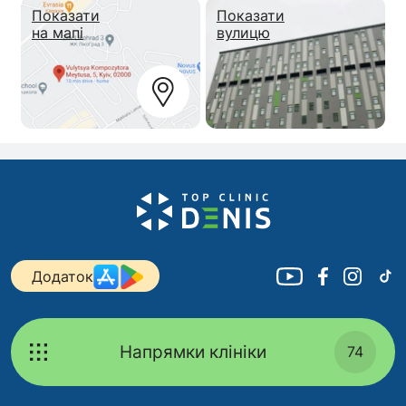
Показати
Показати
на мапі
вулицю
Додаток
Напрямки клініки
74