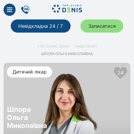
Невідкладна 24 / 7
Записатися
TOP CLINIC DENIS
НАШІ ЛІКАРІ
ШПОРА ОЛЬГА МИКОЛАЇВНА
Дитячий лікар
24
Шпора
Ольга
Миколаївна