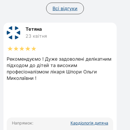
часті захворювання легень
Всі відгуки
субфебрильна температура при відсутності
ознак захворювання
присутній сухий кашель при нормальній
Тетяна
температурі
23 квітня
помітна пульсація вен
дефіцит ваги
Рекомендуємо ! Дуже задоволені делікатним
немовляті важко смоктати груди або малюк
підходом до дітей та високим
взагалі відмовляється від годування
професіоналізмом лікаря Шпори Ольги
коли виявлені зміни на ЕКГ або ЕхоКГ
Миколаївни !
прискорений, сповільнений або
нерегулярний пульс
захворювання серця(вроджені вади серця) в
сімейному анамнезі
перед оформленням в спортивні гуртки та
Напрямок:
Кардіологія дитяча
секції