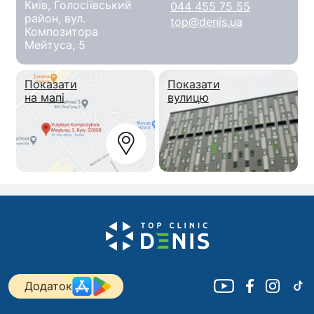
Київ, Голосіївський
044 455 75 55
район, вул.
top@denis.ua
Композитора
Мейтуса, 5
Показати
Показати
на мапі
вулицю
Додаток