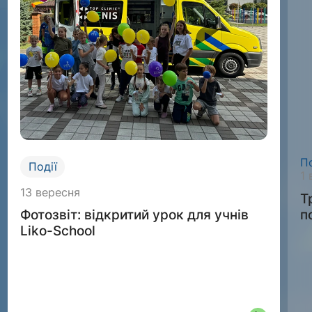
По
Події
1 
13 вересня
Т
п
Фотозвіт: відкритий урок для учнів
Liko-School