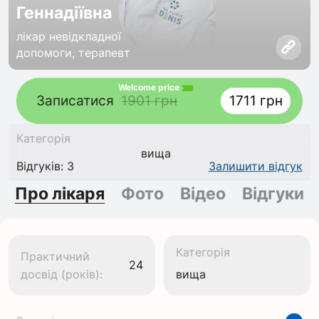
Геннадіївна
лікар невідкладної
допомоги, терапевт
Welcome price
Записатися
1901 грн
1711 грн
Категорія
вища
Відгуків: 3
Залишити відгук
Про лікаря
Фото
Відео
Відгуки
Категорія
Практичний
24
досвід (років):
вища