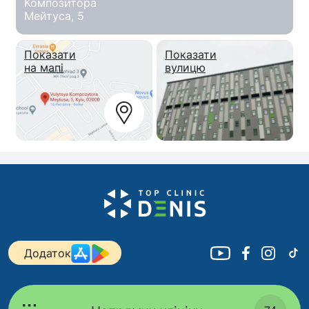
Композитора
Мейтуса, 5
Показати
Показати
на мапі
вулицю
Додаток