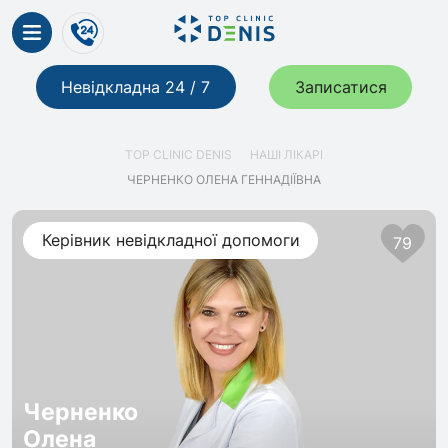
Невідкладна 24 / 7
Записатися
TOP CLINIC DENIS
НАШІ ЛІКАРІ
ЧЕРНЕНКО ОЛЕНА ГЕННАДІЇВНА
Керівник невідкладної допомоги
79
Черненко
Олена