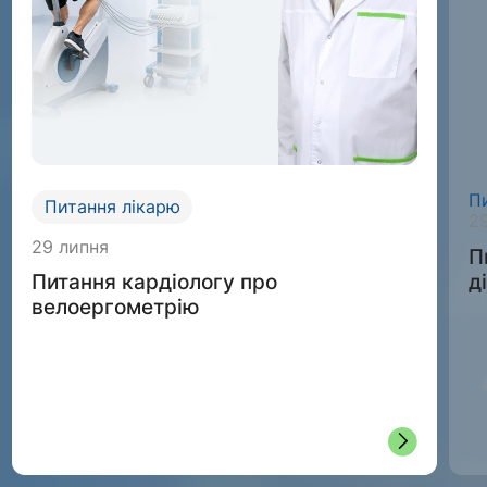
П
Питання лікарю
2
29 липня
П
д
Питання кардіологу про
велоергометрію