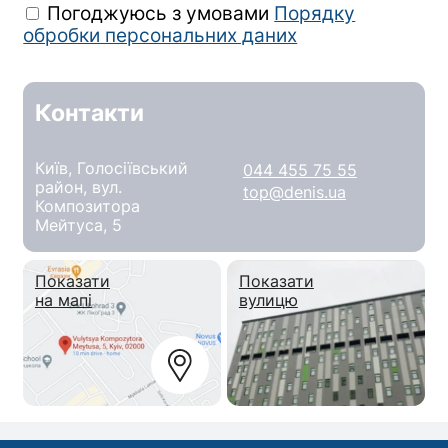
Погоджуюсь з умовами
Порядку
обробки персональних даних
Контакти
Київ, Голосіївський
044 455 75 55
район, вул.
top@denis.ua
Композитора
Мейтуса, 5
Показати
Показати
на мапі
вулицю