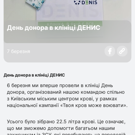
День донора в клініці ДЕНИС
7 березня
День донора в клініці ДЕНИС
6 березня ми вперше провели в клініці День
донора, організований нашою командою спільно
з Київським міським центром крові, у рамках
національної кампанії «Твоя кров може воювати».
Усього було зібрано 22.5 літра крові. Це означає,
що ми зможемо допомогти багатьом нашим
захисникам із ЗСУ, які перебувають на передовій.