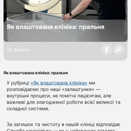
Як влаштована клініка: пральня
13 лютого
Як влаштована клініка: пральня
У рубриці
«Як влаштована клініка»
ми
розповідаємо про наші «залаштунки» —
внутрішні процеси, не помітні пацієнтам, але
важливі для злагодженої роботи всієї великої та
складної системи.
За затишок та чистоту в нашій клініці відповідає
Служба хаускіпінгу — як у найкращих готелях.