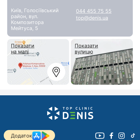
Київ, Голосіївський
044 455 75 55
район, вул.
top@denis.ua
Композитора
Мейтуса, 5
Показати
Показати
на мапі
вулицю
Додаток