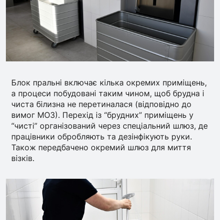
Блок пральні включає кілька окремих приміщень,
а процеси побудовані таким чином, щоб брудна і
чиста білизна не перетиналася (відповідно до
вимог МОЗ). Перехід із “брудних” приміщень у
“чисті” організований через спеціальний шлюз, де
працівники обробляють та дезінфікують руки.
Також передбачено окремий шлюз для миття
візків.