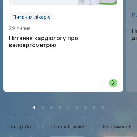
П
Питання лікарю
2
29 липня
П
д
Питання кардіологу про
велоергометрію
Інтерв'ю
Історія Клініки
Напрямки Клі