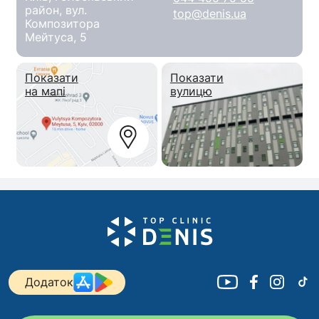
район, вул.
top@denis.ua
Композитора
Мейтуса, 5
Показати
Показати
на мапі
вулицю
Додаток