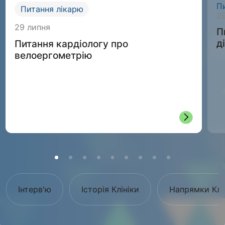
П
Питання лікарю
2
29 липня
П
д
Питання кардіологу про
велоергометрію
Інтерв'ю
Історія Клініки
Напрямки Клі