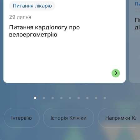
П
Питання лікарю
2
29 липня
П
д
Питання кардіологу про
велоергометрію
Інтерв'ю
Історія Клініки
Напрямки Клі