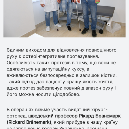
Єдиним виходом для відновлення повноцінного
руху є остеоінтегративне протезування.
Особливість таких протезів в тому, що вони не
одягаються на ампутаційну куксу, а
вживлюються безпосередньо в залишок кістки.
Такий підхід дає пацієнту кращу якість життя,
адже протез забезпечує повний діапазон руху і
його можна носити цілодобово.
В операціях візьме участь видатний хірург-
ортопед,
шведський професор Рікард Бранемарк
(Rickard Brånemark)
, який прибуде в нашу країну
на запрошення голови Української асоціації