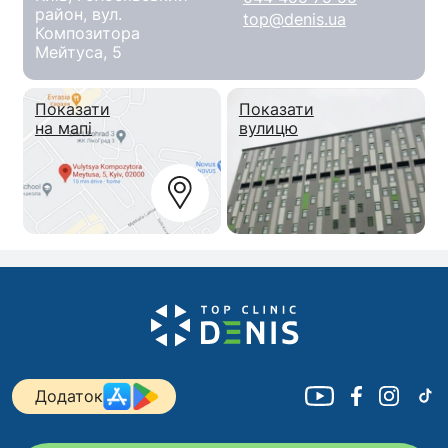
район, вул.
top@denis.ua
Композитора
Мейтуса, 5
Показати
Показати
на мапі
вулицю
Додаток