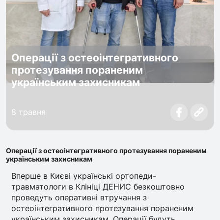
Операції з остеоінтегративного
протезування пораненим
українським захисникам
8 травня
Операції з остеоінтегративного протезування пораненим
українським захисникам
Вперше в Києві українські ортопеди-
травматологи в Клініці ДЕНИС безкоштовно
проведуть оперативні втручання з
остеоінтегративного протезування пораненим
українським захисникам. Операції будуть