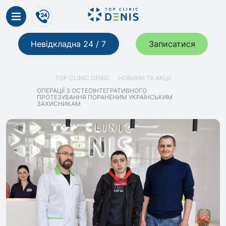
Невідкладна 24 / 7
Записатися
TOP CLINIC DENIS
НОВИНИ ТА АКЦІЇ
ОПЕРАЦІЇ З ОСТЕОІНТЕГРАТИВНОГО
ПРОТЕЗУВАННЯ ПОРАНЕНИМ УКРАЇНСЬКИМ
ЗАХИСНИКАМ